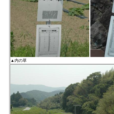
▲内の草 ▲岩