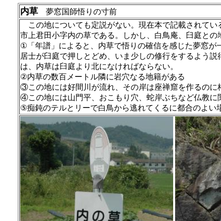
内草
夢窓国師悟りの寸前
この地についても定説がない。現在本で記載されてい
市上君田小字内の草である。しかし、白鳥庵、臼庭との
①「年譜」によると、内草で悟りの確信を感じた夢窓が
居士が臼庭で押しとどめ、いま少しの修行をするよう説
は、内草は臼庭より北になければならない。
②内草の数百メートル隣に岩穴なる地籍がある
③この地には好間川が流れ、その岸は座禅窟を作るのに
④この地には山門平、おこもり穴、蛇岸ぶちなど仏教に
⑤痴鈍のテルとリーで白鳥から逃れてくるに都合のよい