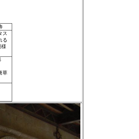
飾
タス
れる
模様
形
草