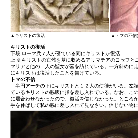
▲キリストの復活 ▲トマの不信(西
キリストの復活
下段
:
ローマ兵７人が寝ている間にキリストが復活
上段
:
キリストの亡骸を基に収めるアリマテアのヨセフと
マリアと他の二人の聖女が墓を訪れている。一方斜めに
にキリストは復活したことを告げている。
トマの不信
半円アーチの下にキリストと１２人の使徒がいる。左
ているキリストの脇腹に指を差し入れている。なお、こ
に居合わせなかったので、復活を信じなかった。ところ
手を伸ばして私の脇に差し入れて見なさい。信じない物