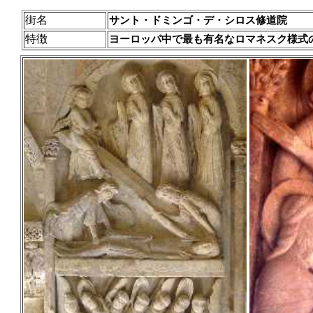
街名
サント・ドミンゴ・デ・シロス修道院
特徴
ヨーロッパ中で最も有名なロマネスク様式