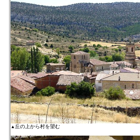
丘の上から村を望む
▲