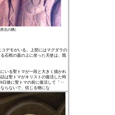
北の隅）
ニコデモがいる。上部にはマグダラの
走る石棺の蓋の上に坐った天使は、既
端にいる聖トマが一段と大きく描かれ
の話は聖トマがキリストの復活した時
が
8
日後に聖トマの前に復活して「･･
にならないで、信じる物にな