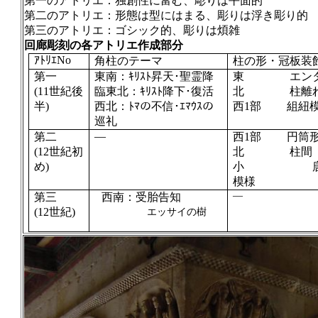
第一のアトリエ：独創性に富む、彫りは平面的
第二のアトリエ：形態は型にはまる、彫りは浮き彫り的
第三のアトリエ：ゴシック的、彫りは煩雑
回廊彫刻の各アトリエ作成部分
ｱﾄﾘｴ
No
角柱のテーマ
柱の形・冠板装
第一
東南：ｷﾘｽﾄ昇天･聖霊降
東 エン
(11
世紀後
臨東北：ｷﾘｽﾄ降下･復活
北 柱離
半)
西北：ﾄﾏの不信･ｴﾏｳｽの
西
1
部 組紐
巡礼
―
第二
西
1
部 円筒
(12
世紀初
北 柱間
め)
小 唐
模様
―
第三
西南：受胎告知
(12
世紀
)
エッサイの樹